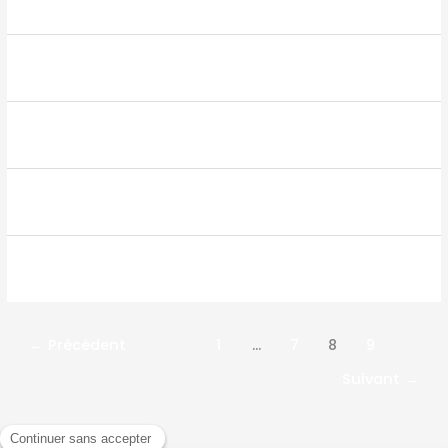
←
Précédent
1
…
7
8
9
Suivant
→