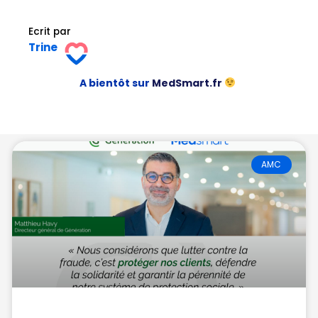
Ecrit par
Trine
A bientôt sur
MedSmart.fr
AMC