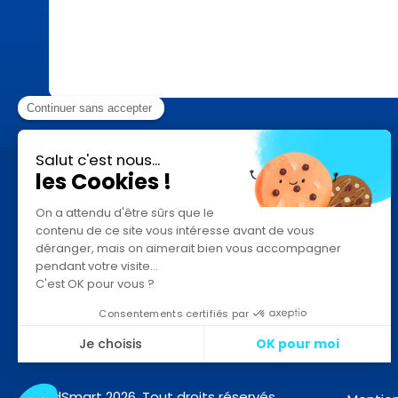
Contact
Je suis un ostéopathe - chiropracteur
Je suis psychologue
Je suis un éditeur de logiciel patient ou de facturation
Je suis utilisateur de MedSmart
MedSmart 2026. Tout droits réservés.