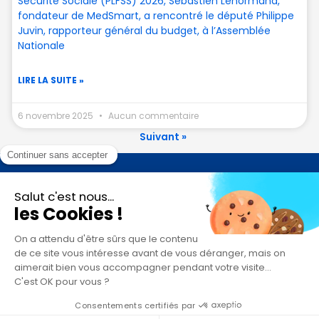
Sécurité Sociale (PLFSS) 2026, Sébastien Lenormand,
fondateur de MedSmart, a rencontré le député Philippe
Juvin, rapporteur général du budget, à l’Assemblée
Nationale
LIRE LA SUITE »
6 novembre 2025
Aucun commentaire
Suivant »
Contact
Je suis un ostéopathe - chiropracteur
Je suis psychologue
Je suis un éditeur de logiciel patient ou de facturation
Je suis utilisateur de MedSmart
MedSmart 2026. Tout droits réservés.