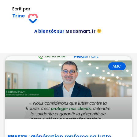
Ecrit par
Trine
A bientôt sur
MedSmart.fr
AMC
PRESSE : Génération renforce sa lutte