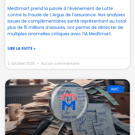
MedSmart prend la parole à l’évènement de Lutte
contre la fraude de L’Argus de l’assurance. Nos analyses
issues de complémentaires santé représentant au total
plus de 15 millions d’assurés, ont permis de détecter de
multiples anomalies critiques avec l’IA MedSmart.
LIRE LA SUITE »
2 octobre 2025
Aucun commentaire
AMC