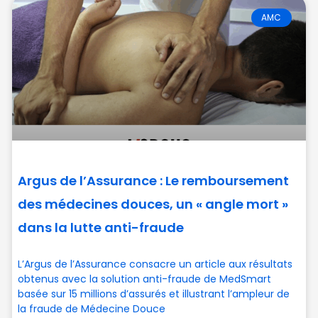
AMC
Argus de l’Assurance : Le remboursement
des médecines douces, un « angle mort »
dans la lutte anti-fraude
L’Argus de l’Assurance consacre un article aux résultats
obtenus avec la solution anti-fraude de MedSmart
basée sur 15 millions d’assurés et illustrant l’ampleur de
la fraude de Médecine Douce